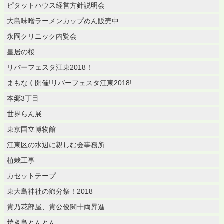
ピタットハウス経営方針説明会
大島味噌ラーメンカップめん販売中
永岡クリニック内覧会
皇居の桜
リバーフェスタ江東2018！
まもなく開催!リバーフェスタ江東2018!
本郷3丁目
世界らん展
東京国立博物館
江東区の水辺に親しむ会事務所
植栽工事
カセットテープ
東大島神社の節分祭！2018
貴乃花部屋、貴公俊関十両昇進
焼き鳥とんとん