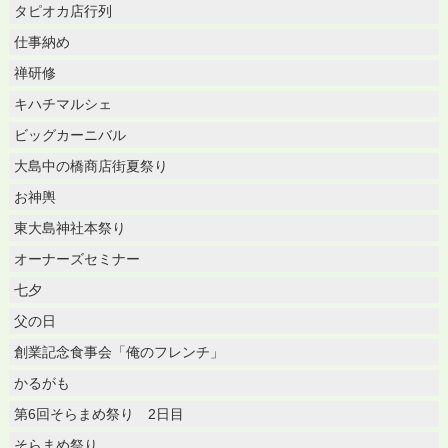
タピオカ店行列
仕事納め
禅研修
キハチマルシェ
ビッグカーニバル
大島中の橋商店街夏祭り
お神輿
東大島神社本祭り
オーナーズセミナー
七夕
父の日
創業記念食事会「俺のフレンチ」
かるがも
第6回そらまめ祭り 2日目
そらまめ祭り