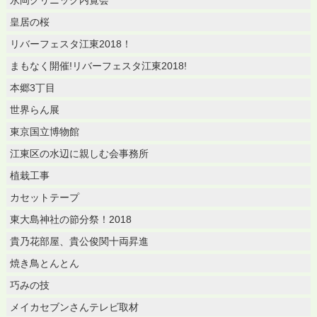
皇居の桜
リバーフェスタ江東2018！
まもなく開催!リバーフェスタ江東2018!
本郷3丁目
世界らん展
東京国立博物館
江東区の水辺に親しむ会事務所
植栽工事
カセットテープ
東大島神社の節分祭！2018
貴乃花部屋、貴公俊関十両昇進
焼き鳥とんとん
巧みの技
メイカセブンさんテレビ取材