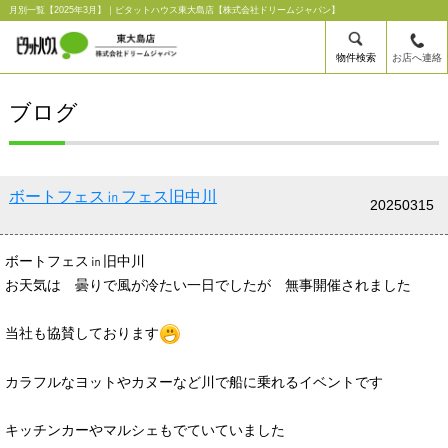
月別一覧【2025年3月】｜ピタットハウス東大島店【株式会社ドリームジャパン】
物件検索
お店へ連絡
ブログ
ボートフェス㏌フェス旧中川
20250315
ボートフェス㏌旧中川
お天気は 曇りで風が冷たい一日でしたが 無事開催されました
当社も協賛しております
カラフルなヨットやカヌーなど川で船に乗れるイベントです
キッチンカーやマルシェもでていていました