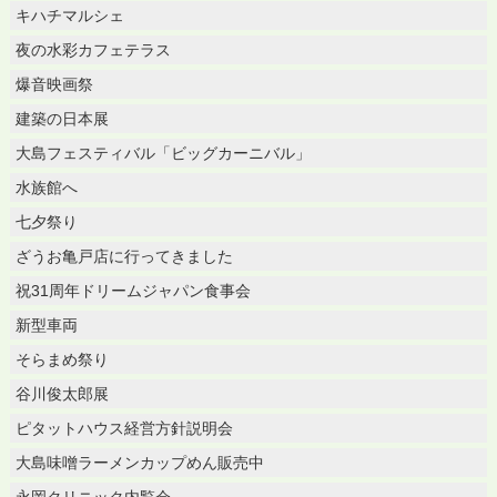
キハチマルシェ
夜の水彩カフェテラス
爆音映画祭
建築の日本展
大島フェスティバル「ビッグカーニバル」
水族館へ
七夕祭り
ざうお亀戸店に行ってきました
祝31周年ドリームジャパン食事会
新型車両
そらまめ祭り
谷川俊太郎展
ピタットハウス経営方針説明会
大島味噌ラーメンカップめん販売中
永岡クリニック内覧会