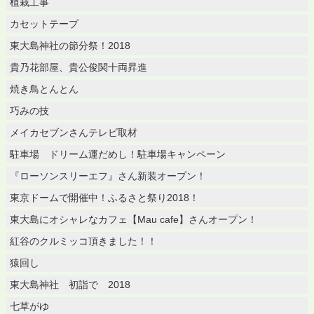
植栽工事
カセットテープ
東大島神社の節分祭！2018
貴乃花部屋、貴公俊関十両昇進
焼き鳥とんとん
巧みの技
メイカセブンさんテレビ取材
駐車場 ドリーム運だめし！駐車場キャンペーン
『ローソンスリーエフ』さん新装オープン！
東京ドームで開催中！ふるさと祭り2018！
東大島にオシャレなカフェ【Mau cafe】さんオープン！
紅谷のクルミッコ頂きました！！
猿回し
東大島神社 初詣で 2018
七草がゆ