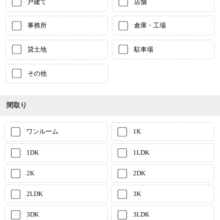
戸建て
店舗
事務所
倉庫・工場
貸土地
駐車場
その他
間取り
ワンルーム
1K
1DK
1LDK
2K
2DK
2LDK
3K
3DK
3LDK