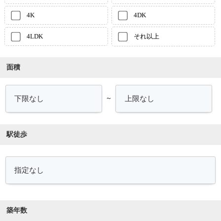
4K
4DK
4LDK
それ以上
面積
～
駅徒歩
築年数