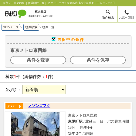
東京メトロ東西線 ｜賃貸物件一覧｜ ピタットハウス東大島店【株式会社ドリームジャパン】
物件検索
お店へ連絡
TOPページ
>
物件検索
>
物件一覧
選択中の条件
東京メトロ東西線
条件を変更
条件を保存
棟数
1
件 (総物件数：
1
件)
並び順 ：
メゾンゴフク
アパート
東京メトロ東西線
東陽町駅
/ 北砂三丁目 バス乗車時間
13分 停歩4分
築年 2年 / 2階建