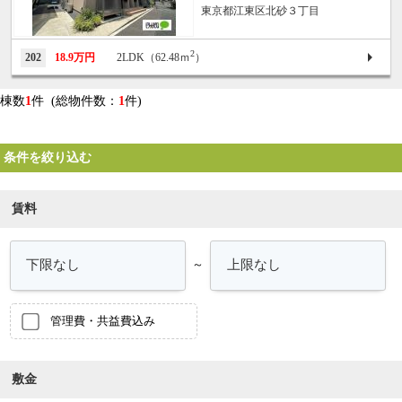
東京都江東区北砂３丁目
2
202
18.9万円
2LDK（62.48ｍ
）
棟数
1
件 (総物件数：
1
件)
条件を絞り込む
賃料
～
管理費・共益費込み
敷金