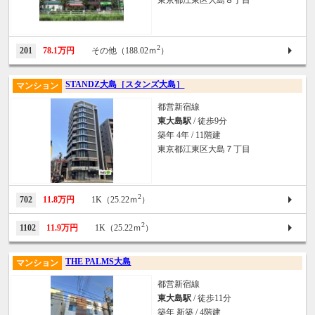
東京都江東区大島８丁目
2
201
78.1万円
その他（188.02ｍ
）
STANDZ大島［スタンズ大島］
マンション
都営新宿線
東大島駅
/ 徒歩9分
築年 4年 / 11階建
東京都江東区大島７丁目
2
702
11.8万円
1K（25.22ｍ
）
2
1102
11.9万円
1K（25.22ｍ
）
THE PALMS大島
マンション
都営新宿線
東大島駅
/ 徒歩11分
築年 新築 / 4階建