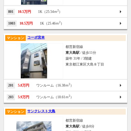
2
801
10.5万円
1K（25.54ｍ
）
2
1003
10.5万円
1K（25.46ｍ
）
コーポ宮本
マンション
都営新宿線
東大島駅
/ 徒歩11分
築年 31年 / 3階建
東京都江東区大島８丁目
2
201
5.8万円
ワンルーム（16.38ｍ
）
2
203
5.9万円
ワンルーム（18.61ｍ
）
サンクレスト大島
マンション
都営新宿線
東大島駅
/ 徒歩8分