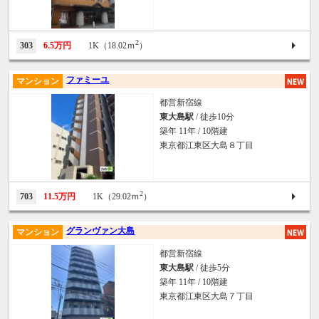
2
303
6.5万円
1K（18.02ｍ
）
ファミーユ
マンション
都営新宿線
東大島駅
/ 徒歩10分
築年 11年 / 10階建
東京都江東区大島８丁目
2
703
11.5万円
1K（29.02ｍ
）
グランヴァン大島
マンション
都営新宿線
東大島駅
/ 徒歩5分
築年 11年 / 10階建
東京都江東区大島７丁目