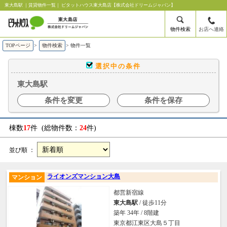
東大島駅 ｜賃貸物件一覧｜ ピタットハウス東大島店【株式会社ドリームジャパン】
物件検索
お店へ連絡
TOPページ
>
物件検索
>
物件一覧
選択中の条件
東大島駅
条件を変更
条件を保存
棟数
17
件 (総物件数：
24
件)
並び順 ：
ライオンズマンション大島
マンション
都営新宿線
東大島駅
/ 徒歩11分
築年 34年 / 8階建
東京都江東区大島５丁目