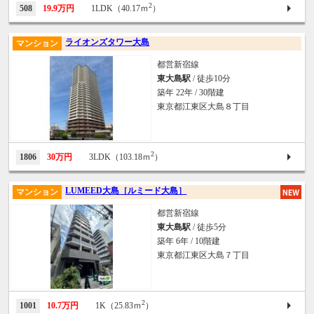
2
508
19.9万円
1LDK（40.17ｍ
）
ライオンズタワー大島
マンション
都営新宿線
東大島駅
/ 徒歩10分
築年 22年 / 30階建
東京都江東区大島８丁目
2
1806
30万円
3LDK（103.18ｍ
）
LUMEED大島［ルミード大島］
マンション
都営新宿線
東大島駅
/ 徒歩5分
築年 6年 / 10階建
東京都江東区大島７丁目
2
1001
10.7万円
1K（25.83ｍ
）