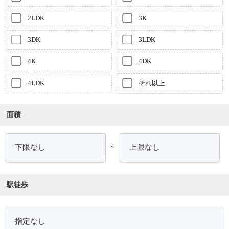
2LDK
3K
3DK
3LDK
4K
4DK
4LDK
それ以上
面積
～
駅徒歩