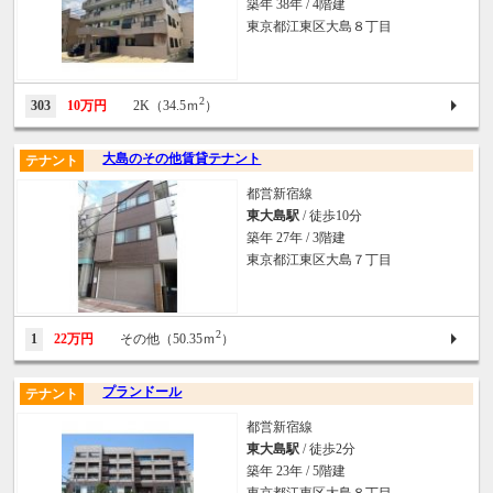
築年 38年 / 4階建
東京都江東区大島８丁目
2
303
10万円
2K（34.5ｍ
）
大島のその他賃貸テナント
テナント
都営新宿線
東大島駅
/ 徒歩10分
築年 27年 / 3階建
東京都江東区大島７丁目
2
1
22万円
その他（50.35ｍ
）
プランドール
テナント
都営新宿線
東大島駅
/ 徒歩2分
築年 23年 / 5階建