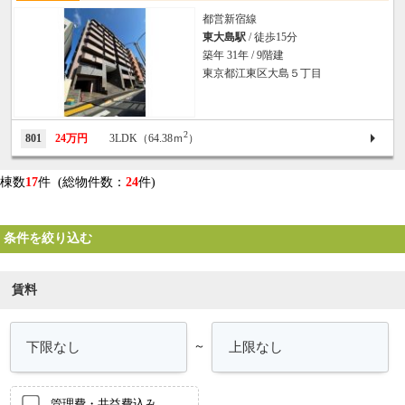
都営新宿線
東大島駅
/ 徒歩15分
築年 31年 / 9階建
東京都江東区大島５丁目
2
801
24万円
3LDK（64.38ｍ
）
棟数
17
件 (総物件数：
24
件)
条件を絞り込む
賃料
～
管理費・共益費込み