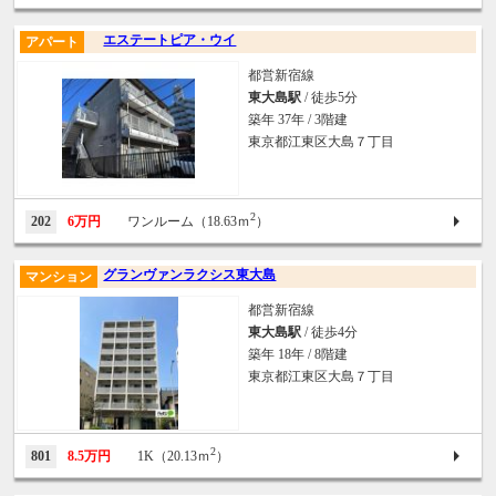
エステートピア・ウイ
アパート
都営新宿線
東大島駅
/ 徒歩5分
築年 37年 / 3階建
東京都江東区大島７丁目
2
202
6万円
ワンルーム（18.63ｍ
）
グランヴァンラクシス東大島
マンション
都営新宿線
東大島駅
/ 徒歩4分
築年 18年 / 8階建
東京都江東区大島７丁目
2
801
8.5万円
1K（20.13ｍ
）