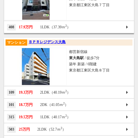
東京都江東区大島７丁目
2
408
17.9万円
1LDK（37.39ｍ
）
ＢＰＲレジデンス大島
マンション
都営新宿線
東大島駅
/ 徒歩7分
築年 新築 / 6階建
東京都江東区大島８丁目
2
109
19.3万円
2LDK（40.19ｍ
）
2
101
18.7万円
2DK（41.05ｍ
）
2
315
19.5万円
1LDK（40.17ｍ
）
2
503
25万円
2LDK（52.7ｍ
）