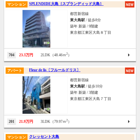
SPLENDIDE大島［スプランディッド大島］
マンション
都営新宿線
東大島駅
/ 徒歩8分
築年 新築 / 9階建
東京都江東区大島８丁目
2
704
23.3万円
2LDK（48.46ｍ
）
Fleur de lis〔フルールドリス〕
アパート
都営新宿線
東大島駅
/ 徒歩10分
築年 新築 / 3階建
東京都江東区大島７丁目
2
201
21.9万円
3LDK（79.97ｍ
）
クレッセント大島
マンション