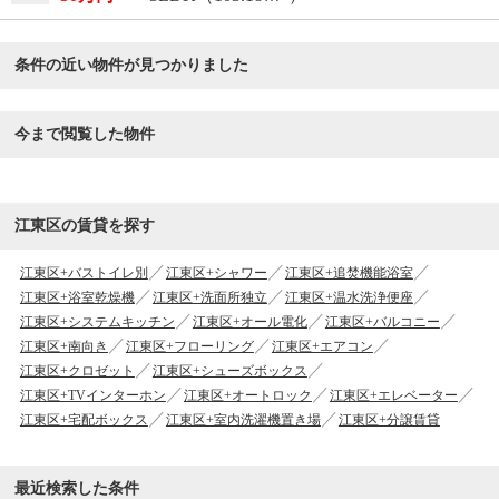
条件の近い物件が見つかりました
今まで閲覧した物件
江東区の賃貸を探す
江東区+バストイレ別
江東区+シャワー
江東区+追焚機能浴室
江東区+浴室乾燥機
江東区+洗面所独立
江東区+温水洗浄便座
江東区+システムキッチン
江東区+オール電化
江東区+バルコニー
江東区+南向き
江東区+フローリング
江東区+エアコン
江東区+クロゼット
江東区+シューズボックス
江東区+TVインターホン
江東区+オートロック
江東区+エレベーター
江東区+宅配ボックス
江東区+室内洗濯機置き場
江東区+分譲賃貸
最近検索した条件