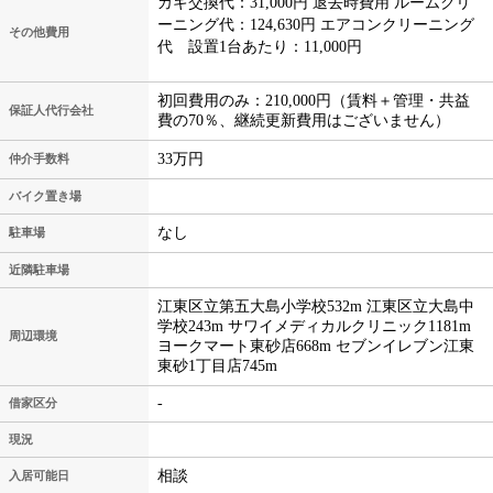
カギ交換代：31,000円 退去時費用 ルームクリ
ーニング代：124,630円 エアコンクリーニング
その他費用
代 設置1台あたり：11,000円
初回費用のみ：210,000円（賃料＋管理・共益
保証人代行会社
費の70％、継続更新費用はございません）
33万円
仲介手数料
バイク置き場
なし
駐車場
近隣駐車場
江東区立第五大島小学校532m 江東区立大島中
学校243m サワイメディカルクリニック1181m
周辺環境
ヨークマート東砂店668m セブンイレブン江東
東砂1丁目店745m
-
借家区分
現況
相談
入居可能日