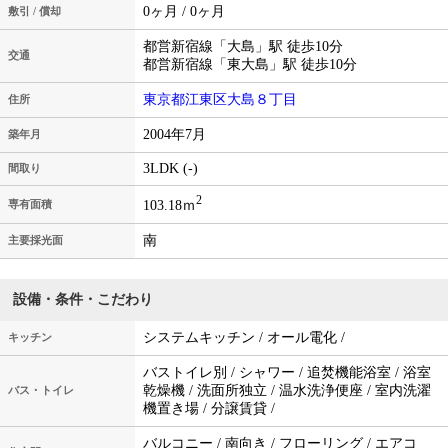
0ヶ月 / 0ヶ月
敷引 / 償却
都営新宿線「大島」駅 徒歩10分
交通
都営新宿線「東大島」駅 徒歩10分
東京都江東区大島８丁目
住所
2004年7月
築年月
3LDK (-)
間取り
2
103.18ｍ
専有面積
南
主要採光面
設備・条件・こだわり
システムキッチン / オール電化 /
キッチン
バストイレ別 / シャワー / 追焚機能浴室 / 浴室
乾燥機 / 洗面所独立 / 温水洗浄便座 / 室内洗濯
バス・トイレ
機置き場 / 分譲賃貸 /
バルコニー / 南向き / フローリング / エアコ