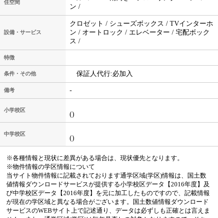
住空間
ン /
クロゼット / シューズボックス / TVインターホ
ン / オートロック / エレベーター / 宅配ボック
設備・サービス
ス /
特徴
保証人代行:必加入
条件・その他
-
備考
小学校区
()
中学校区
()
※各種情報と現状に差異がある場合は、現状優先となります。
※物件情報の学区情報について
当サイト物件情報に記載されております通学区域(学区)情報は、国土数
値情報ダウンロードサービスが提供する小学校区データ【2016年度】及
び中学校区データ【2016年度】を元に加工したものですので、記載情報
が現在の学区域と異なる場合がございます。国土数値情報ダウンロード
サービスのWEBサイト上で記述通り、データは必ずしも正確とは言えま