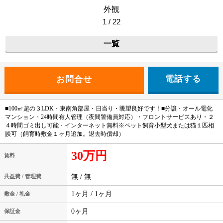
外観
1 / 22
一覧
電話する
■100㎡超の３LDK・東南角部屋・日当り・眺望良好です！■分譲・オール電化
マンション・24時間有人管理（夜間警備員対応）・フロントサービスあり・２
４時間ゴミ出し可能・インターネット無料※ペット飼育小型犬または猫１匹相
談可（飼育時敷金１ヶ月追加。退去時償却）
30万円
賃料
無 / 無
共益費 / 管理費
1ヶ月 / 1ヶ月
敷金 / 礼金
0ヶ月
保証金