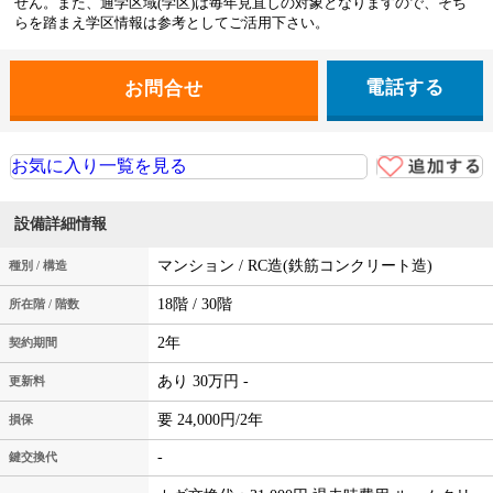
せん。また、通学区域(学区)は毎年見直しの対象となりますので、そち
らを踏まえ学区情報は参考としてご活用下さい。
電話する
お気に入り一覧を見る
設備詳細情報
マンション / RC造(鉄筋コンクリート造)
種別 / 構造
18階 / 30階
所在階 / 階数
2年
契約期間
あり 30万円 -
更新料
要 24,000円/2年
損保
-
鍵交換代