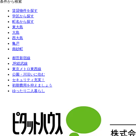
条件から検索
賃貸物件を探す
学区から探す
町名から探す
東大島
大島
西大島
亀戸
南砂町
都営新宿線
JR総武線
東京メトロ東西線
公園・川沿いに住む
セキュリティ充実！
初期費用を抑えましょう
ゆったり二人暮らし