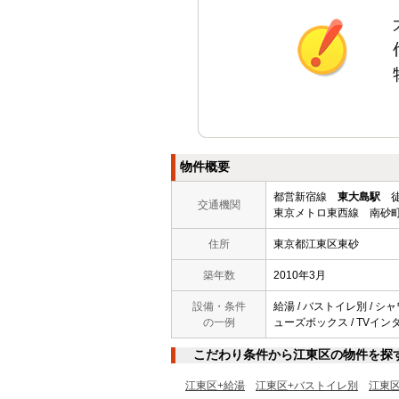
物件概要
都営新宿線
東大島駅
徒
交通機関
東京メトロ東西線 南砂町
住所
東京都江東区東砂
築年数
2010年3月
設備・条件
給湯 / バストイレ別 / シャ
の一例
ューズボックス / TVインター
こだわり条件から江東区の物件を探
江東区+給湯
江東区+バストイレ別
江東