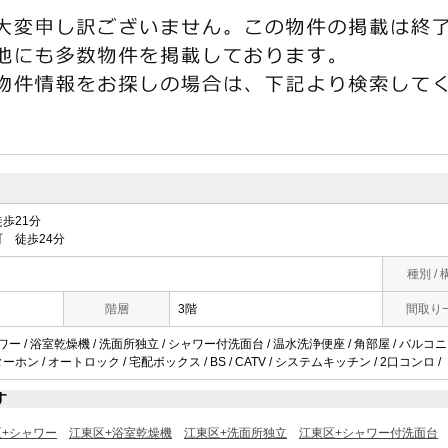
歩21分
 徒歩24分
種別 / 
階層
3階
間取り
ワー / 浴室乾燥機 / 洗面所独立 / シャワー付洗面台 / 温水洗浄便座 / 角部屋 / バルコニー
ホン / オートロック / 宅配ボックス / BS / CATV / システムキッチン / 2口コンロ /
す
区+シャワー
江東区+浴室乾燥機
江東区+洗面所独立
江東区+シャワー付洗面台