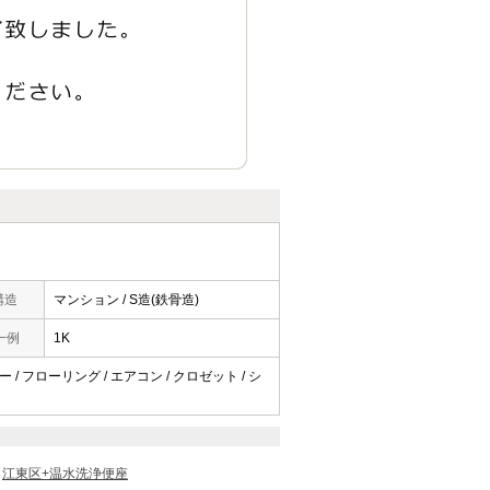
構造
マンション / S造(鉄骨造)
一例
1K
 / フローリング / エアコン / クロゼット / シ
江東区+温水洗浄便座