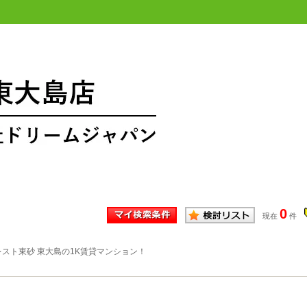
0
現在
件
スト東砂 東大島の1K賃貸マンション！