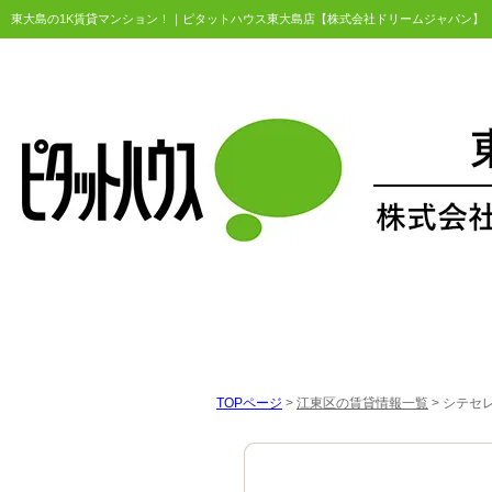
東大島の1K賃貸マンション！｜ピタットハウス東大島店【株式会社ドリームジャパン】
TOPページ
>
江東区の賃貸情報一覧
>
シテセレ