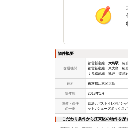
物件概要
都営新宿線
大島駅
徒歩
交通機関
都営新宿線 東大島 徒歩
ＪＲ総武線 亀戸 徒歩2
住所
東京都江東区大島
築年数
2018年1月
設備・条件
給湯 / バストイレ別 / シャ
の一例
ット / シューズボックス /
こだわり条件から江東区の物件を探