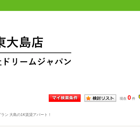
0
現在
件
ラン 大島の1K賃貸アパート！