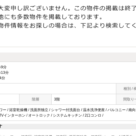
9分
13分
4分
種別 / 
階層
3階
間取り
ワー / 浴室乾燥機 / 洗面所独立 / シャワー付洗面台 / 温水洗浄便座 / バルコニー / 南向き
 TVインターホン / オートロック / システムキッチン / 2口コンロ /
す