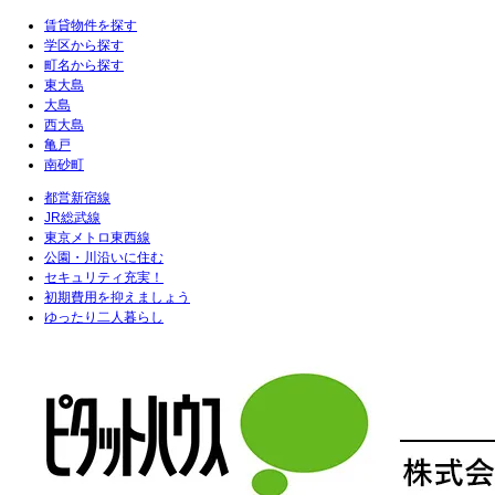
賃貸物件を探す
学区から探す
町名から探す
東大島
大島
西大島
亀戸
南砂町
都営新宿線
JR総武線
東京メトロ東西線
公園・川沿いに住む
セキュリティ充実！
初期費用を抑えましょう
ゆったり二人暮らし