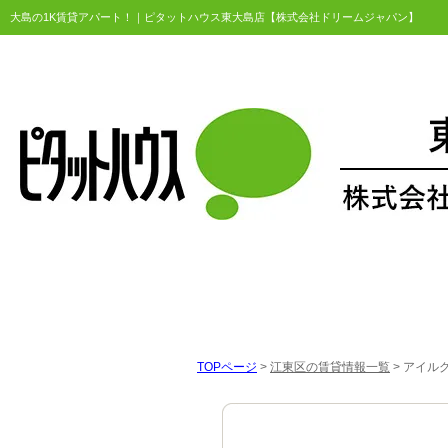
大島の1K賃貸アパート！｜ピタットハウス東大島店【株式会社ドリームジャパン】
TOPページ
>
江東区の賃貸情報一覧
>
アイルグ