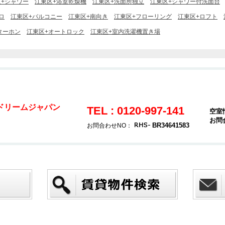
区+シャワー
江東区+浴室乾燥機
江東区+洗面所独立
江東区+シャワー付洗面台
ロ
江東区+バルコニー
江東区+南向き
江東区+フローリング
江東区+ロフト
ターホン
江東区+オートロック
江東区+室内洗濯機置き場
ドリームジャパン
TEL : 0120-997-141
空室
お問
号
BR34641583
お問合わせNO：