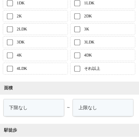
1DK
1LDK
2K
2DK
2LDK
3K
3DK
3LDK
4K
4DK
4LDK
それ以上
面積
～
駅徒歩