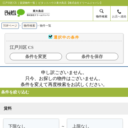
江戸川区 CS ｜賃貸物件一覧｜ ピタットハウス東大島店【株式会社ドリームジャパン】
物件検索
お店へ連絡
TOPページ
>
物件検索
>
物件一覧
選択中の条件
江戸川区 CS
条件を変更
条件を保存
申し訳ございません。
只今、お探しの物件はございません。
条件を変えて再度検索をお試しください。
条件を絞り込む
賃料
～