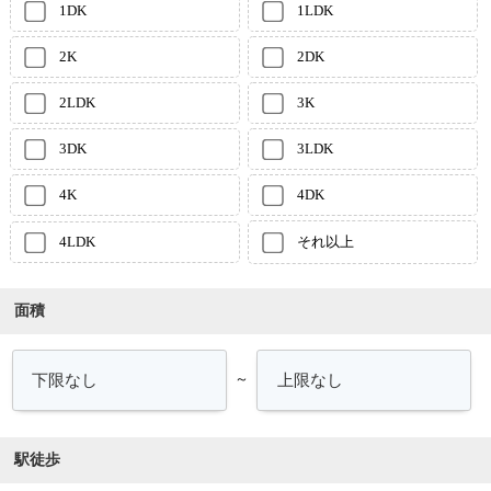
1DK
1LDK
2K
2DK
2LDK
3K
3DK
3LDK
4K
4DK
4LDK
それ以上
面積
～
駅徒歩