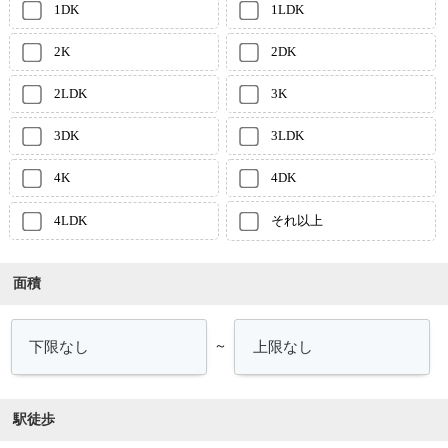
1DK
1LDK
2K
2DK
2LDK
3K
3DK
3LDK
4K
4DK
4LDK
それ以上
面積
～
駅徒歩