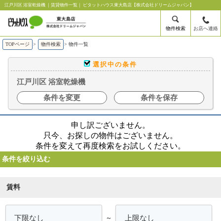
江戸川区 浴室乾燥機 ｜賃貸物件一覧｜ ピタットハウス東大島店【株式会社ドリームジャパン】
物件検索
お店へ連絡
TOPページ
>
物件検索
>
物件一覧
選択中の条件
江戸川区 浴室乾燥機
条件を変更
条件を保存
申し訳ございません。
只今、お探しの物件はございません。
条件を変えて再度検索をお試しください。
条件を絞り込む
賃料
～