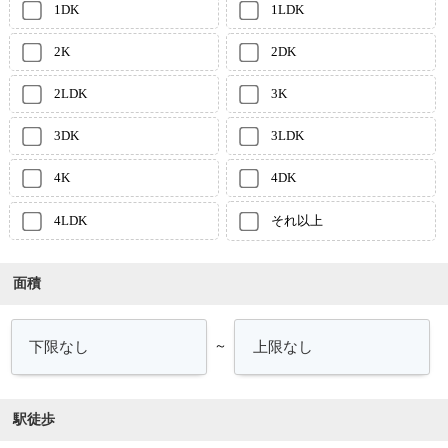
1DK
1LDK
2K
2DK
2LDK
3K
3DK
3LDK
4K
4DK
4LDK
それ以上
面積
～
駅徒歩